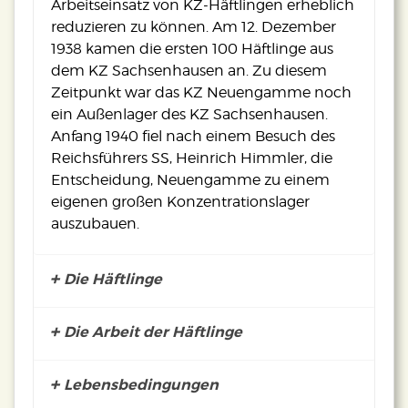
Arbeitseinsatz von KZ-Häftlingen erheblich
reduzieren zu können. Am 12. Dezember
1938 kamen die ersten 100 Häftlinge aus
dem KZ Sachsenhausen an. Zu diesem
Zeitpunkt war das KZ Neuengamme noch
ein Außenlager des KZ Sachsenhausen.
Anfang 1940 fiel nach einem Besuch des
Reichsführers SS, Heinrich Himmler, die
Entscheidung, Neuengamme zu einem
eigenen großen Konzentrationslager
auszubauen.
Die Häftlinge
Die Arbeit der Häftlinge
Im Verlauf des Krieges deportierten
Gestapo und Sicherheitsdienst der SS
Zehntausende Männer und Frauen aus
Lebensbedingungen
Die Häftlinge im KZ Neuengamme hatten
allen besetzten Ländern Europas als KZ-