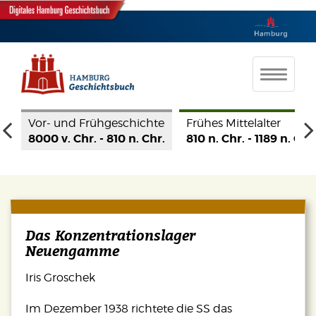
te
Frühes Mittelalter
Hohes Mittelalter
Spät
r.
810 n. Chr. - 1189 n. Chr.
1190 - 1350
1350
Das Konzentrationslager
Neuengamme
Iris Groschek
Im Dezember 1938 richtete die SS das