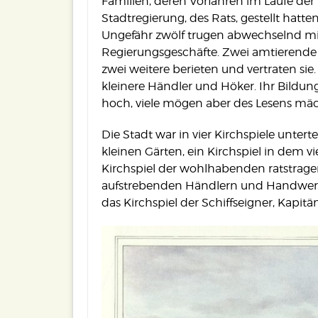
Familien, deren Vorfahren im Laufe der 
Stadtregierung, des Rats, gestellt hatt
Ungefähr zwölf trugen abwechselnd mit 
Regierungsgeschäfte. Zwei amtierende 
zwei weitere berieten und vertraten sie
kleinere Händler und Höker. Ihr Bildun
hoch, viele mögen aber des Lesens mäc
Die Stadt war in vier Kirchspiele untert
kleinen Gärten, ein Kirchspiel in dem vie
Kirchspiel der wohlhabenden ratstragen
aufstrebenden Händlern und Handwerk
das Kirchspiel der Schiffseigner, Kapitä