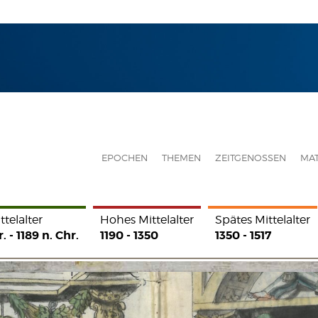
EPOCHEN
THEMEN
ZEITGENOSSEN
MAT
elalter
Spätes Mittelalter
Reformation und Konfessi
1350 - 1517
1517 - 1690