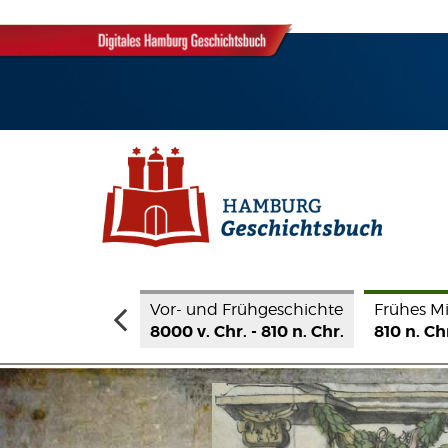
 Frühgeschichte
Frühes Mittelalter
Hohes Mitt
hr. - 810 n. Chr.
810 n. Chr. - 1189 n. Chr.
1190 - 1350