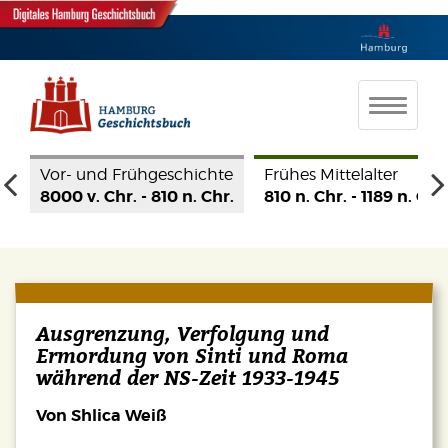
te
Frühes Mittelalter
Hohes Mittelalter
Spät
r.
810 n. Chr. - 1189 n. Chr.
1190 - 1350
1350
Ausgrenzung, Verfolgung und
Ermordung von Sinti und Roma
während der NS-Zeit 1933-1945
Von Shlica Weiß