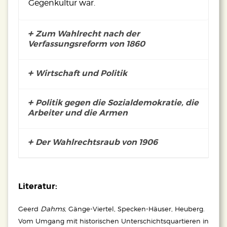
Gegenkultur war.
Zum Wahlrecht nach der
Verfassungsreform von 1860
Wirtschaft und Politik
Politik gegen die Sozialdemokratie, die
Die Vereinigung der Interessen von
Arbeiter und die Armen
Ökonomie und Politik bildet sich in der
Zusammensetzung der Bürgerschaft wie
des Senates ab.
Der Wahlrechtsraub von 1906
Die Sozialdemokratie, ihre erstarkenden
Gewerkschaftsverbände, ihre
Genossenschaftsbewegung und ihre
Die politischen Unruhen erreichten 1906 in
umfassende alltagskulturelle
der Auseinandersetzung um den
Literatur:
Durchdringung
[2]
stand für die
sogenannten Wahlrechtsraub einen
Aufwertung proletarischer weiblicher wie
Geerd
erneuten Höhepunkt. Am 28. Februar 1906
Dahms
, Gänge-Viertel, Specken-Häuser, Heuberg.
männlicher Lebensentwürfe, auch wenn
Vom Umgang mit historischen Unterschichtsquartieren in
beschloss die Hamburgische Bürgerschaft