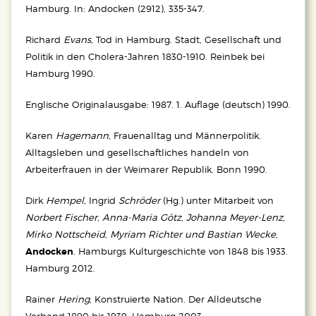
diese sich noch an dem konventionellen
Hamburg. In: Andocken (2912), 335-347.
eine Verfassungsänderung, die einen
Geschlechterbild der Zeit orientierten.
Rückschritt zu einem Steuerzensus
Richard
Evans,
Tod in Hamburg. Stadt, Gesellschaft und
bedeutete.
Politik in den Cholera-Jahren 1830-1910. Reinbek bei
Die Einführung von Wahlkabinen zur
Hamburg 1990.
Reichstagswahl von 1903 – ein wichtiger Schritt
Eine große Mehrheit der in der Hamburgischen
zur Ermöglichung geheimer Wahlen
Bürgerschaft vertretenen Männer waren
Englische Originalausgabe: 1987. 1. Auflage (deutsch) 1990.
Kaufleute
„Die neue Bürgerschaft bestand aus 192
Karen
Hagemann
, Frauenalltag und Männerpolitik.
gewählten Abgeordneten, von denen 84 in
„Von den 143 Bürgerschaftsmandaten der
Alltagsleben und gesellschaftliches handeln von
allgemeiner Wahl durch steuerzahlende
Jahre 1889 bis 1913 stellten Hamburger
Arbeiterfrauen in der Weimarer Republik. Bonn 1990.
Bürger (die weiterhin ein beachtliches
Unternehmer (…) 751“, das waren
Bürgergeld zahlen mussten) ins Amt
durchschnittlich 52,4%. “Unter ihnen
Dirk
Hempel,
Ingrid
Schröder
(Hg.) unter Mitarbeit von
gebracht wurden. Weitere 60 wurden von
waren mehr als 80% Kaufleute, Reeder
Norbert Fischer, Anna-Maria Götz, Johanna Meyer-Lenz,
den «Notabeln» gewählt — Bürger, die
usw., während Industrielle und Bankiers
Mirko Nottscheid, Myriam Richter und Bastian Wecke
,
Der Unmut über den „Wahlrechtsraub“ von 1906
öffentliche Ämter am Gericht oder in den
führte rund um das Hamburger Rathaus zu
eher schwach vertreten waren.“
Andocken
. Hamburgs Kulturgeschichte von 1848 bis 1933.
Deputationen einnahmen, während man
Plünderungen
Hamburg 2012.
den Grundeigentümern zur Wahrung ihrer
Darüber hinaus konnte das „Hamburger
Rechte die Möglichkeit ließ, in eigenen
1904 hatten die Sozialdemokraten in der
Handelskapital in der Bürgerschaft“
Rainer
Hering,
Konstruierte Nation. Der Alldeutsche
Wahlen 48 Bürgerschaftsabgeordnete zu
Hamburgischen Bürgerschaft 13 Mandate
Verband 1890 bis 1939. Hamburg 2003.