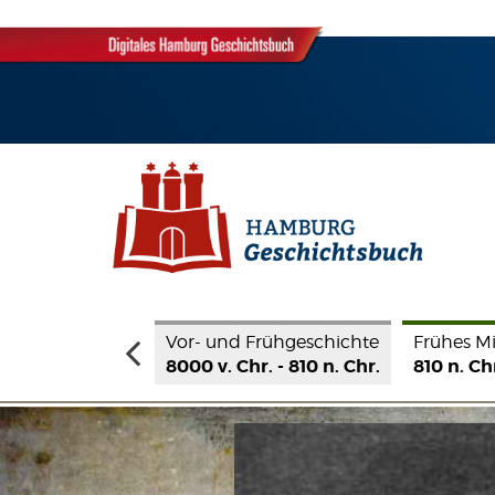
 Frühgeschichte
Frühes Mittelalter
Hohes Mitt
hr. - 810 n. Chr.
810 n. Chr. - 1189 n. Chr.
1190 - 1350