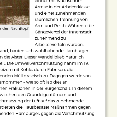
einher mit wachsender
Armut in der Arbeiterklasse
und einer zunehmenden
räumlichen Trennung von
Arm und Reich: Während die
de den Nachttopf
Gängeviertel der Innenstadt
zunehmend zu
Arbeitervierteln wurden,
trand, bauten sich wohlhabende Hamburger
m die Alster. Dieser Wandel blieb natürlich
elt. Die Umweltverschmutzung nahm im 19.
zen mit Kohle, durch Fabriken, die
enden Müll drastisch zu. Dagegen wurde von
ernommen – wie so oft lag dies an
chen Fraktionen in der Bürgerschaft. In diesem
it zwischen den Grundeigentümern und
erschmutzung der Luft auf das zunehmende
forderten die Hausbesitzer Maßnahmen gegen
habenden Hamburger, gegen die Verschmutzung