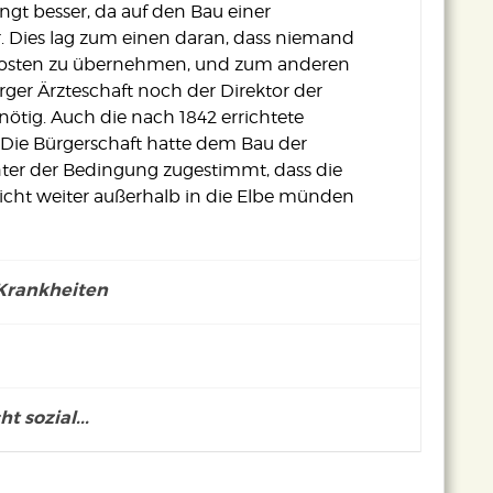
ngt besser, da auf den Bau einer
r. Dies lag zum einen daran, dass niemand
 Kosten zu übernehmen, und zum anderen
ger Ärzteschaft noch der Direktor der
 nötig. Auch die nach 1842 errichtete
 Die Bürgerschaft hatte dem Bau der
ter der Bedingung zugestimmt, dass die
icht weiter außerhalb in die Elbe münden
Krankheiten
All dies sorgte dafür, dass
Infektionskrankheiten vor
allem in den ärmeren Teilen
t sozial...
Vermutlich war der
der Hamburger Bevölkerung
Erreger der Epidemie von
im 19. Jahrhundert die
1892 von
end für die Stadt und ihre Bewohner. Etwa
Haupttodesursache