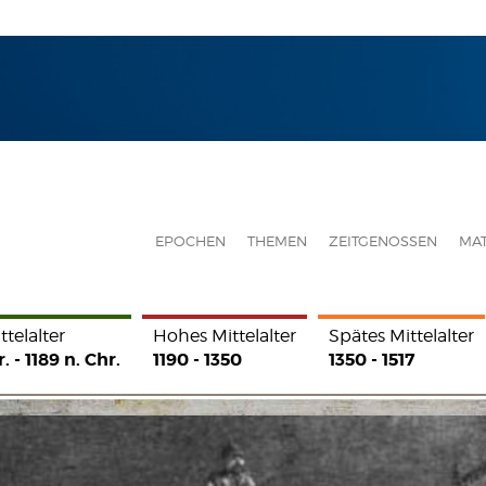
EPOCHEN
THEMEN
ZEITGENOSSEN
MAT
elalter
Spätes Mittelalter
Reformation und Konfessi
1350 - 1517
1517 - 1690