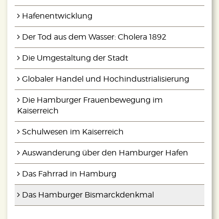
rainers–
Foto des Sport-Bildtitels vom
eignete sich
4.10.2000
Hafenentwicklung
das
Der Tod aus dem Wasser: Cholera 1892
Hamburger
Denkmal allemal. 2003 warb die
Die Umgestaltung der Stadt
Hamburger Kulturbehörde mit dem
„Roland“ für eine Vorlesungsreihe von
Globaler Handel und Hochindustrialisierung
Hamburg-Literatur.
Die Hamburger Frauenbewegung im
Doch der zunehmend unpolitische
Kaiserreich
Umgang mit dem Monument bewirkte
eine nachlassende Sensibilität gegenüber
Schulwesen im Kaiserreich
Versuchen seiner erneuten
Auswanderung über den Hamburger Hafen
Inanspruchnahme durch
nationalkonservative Verbände.
Das Fahrrad in Hamburg
Das Hamburger Bismarckdenkmal