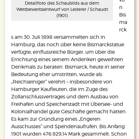
Detailfoto des Schaubilds aus dem
n
Wettbewerbsentwurf von Lederer / Schaudt
Bis
(1901)
ma
rck
s am 30. Juli 1898 versammelten sich in
Hamburg, das noch über keine Bismarckstatue
verfügte, einflussreiche Bürger, um über die
Errichtung eines seinem Andenken geweihten
Denkmals zu beraten. Bismarck, heute in seiner
Bedeutung eher umstritten, wurde als
„Reichseiniger“ verehrt – insbesondere von
Hamburger Kaufleuten, die im Zuge des
Zollanschlussvertrages und dem Ausbau von
Freihafen und Speicherstadt mit Übersee- und
Kolonialhandel gute Geschäfte gemacht hatten.
Es kam zur Gründung eines „Engeren
Ausschusses“ und Spendenaufrufen. Bis Anfang
1901 wurden 476.929,14 Mark gesammelt. Schon