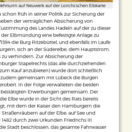
rturm auf Neuwerk auf der Lorichs’schen Elbkarte
chon früh in seiner Politik zur Sicherung der
 neben der vertraglichen Absicherung von
Zustimmung des Landes Hadeln auf der zu dieser
 der Elbmündung eine befestigte Anlage zu
394 die Burg Ritzebüttel, und ebenfalls im Laufe
urgern, sich an der Süderelbe, dem Hauptstrom,
zu verhindern. Zur Absicherung der
rger Stapelrechts (das alle durchziehenden
zum Kauf anzubieten) wurde dort schließlich
en zudem gemeinsam mit Lübeck die Burgen
obert. In der Folge verwalteten die beiden
n bestätigten Erwerbungen gemeinsam. Der
e Elbe wurde in der Sicht des Rats bereits
ätigt, mit dem der Kaiser den Hamburgern die
 Straßenräubern auf der Elbe, auf See und
1482 durch zwei Urkunden Friedrichs III.
 die Stadt beschlossen, das gesamte Fahrwasser