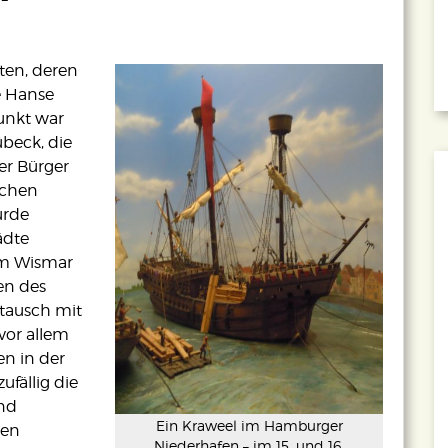
ten, deren
e Hanse
unkt war
beck, die
er Bürger
schen
urde
ädte
em Wismar
en des
tausch mit
vor allem
n in der
ufällig die
und
Ein Kraweel im Hamburger
den
Niederhafen – im 15. und 16.