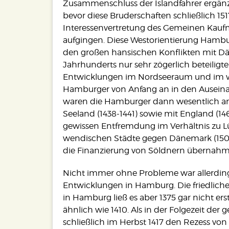
Zusammenschluss der Islandfahrer ergän
bevor diese Bruderschaften schließlich 151
Interessenvertretung des Gemeinen Kau
aufgingen. Diese Westorientierung Hamburg
den großen hansischen Konflikten mit Dän
Jahrhunderts nur sehr zögerlich beteiligt
Entwicklungen im Nordseeraum und im wes
Hamburger von Anfang an in den Auseina
waren die Hamburger dann wesentlich a
Seeland (1438-1441) sowie mit England (14
gewissen Entfremdung im Verhältnis zu L
wendischen Städte gegen Dänemark (1509
die Finanzierung von Söldnern übernahm
Nicht immer ohne Probleme war allerdin
Entwicklungen in Hamburg. Die friedlich
in Hamburg ließ es aber 1375 gar nicht e
ähnlich wie 1410. Als in der Folgezeit de
schließlich im Herbst 1417 den Rezess von 