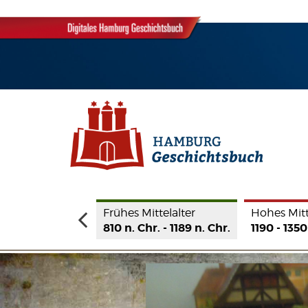
 Frühgeschichte
Frühes Mittelalter
Hohes Mitt
hr. - 810 n. Chr.
810 n. Chr. - 1189 n. Chr.
1190 - 1350