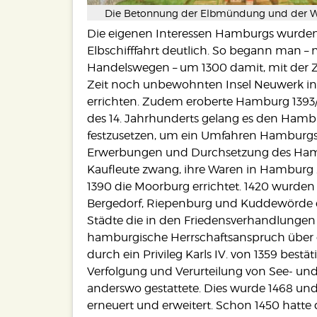
Die Betonnung der Elbmündung und der Weh
Die eigenen Interessen Hamburgs wurden s
Elbschifffahrt deutlich. So begann man –
Handelswegen – um 1300 damit, mit der 
Zeit noch unbewohnten Insel Neuwerk in
errichten. Zudem eroberte Hamburg 1393/1
des 14. Jahrhunderts gelang es den Hamb
festzusetzen, um ein Umfahren Hamburgs 
Erwerbungen und Durchsetzung des Hambu
Kaufleute zwang, ihre Waren in Hamburg 
1390 die Moorburg errichtet. 1420 wurd
Bergedorf, Riepenburg und Kuddewörde er
Städte die in den Friedensverhandlunge
hamburgische Herrschaftsanspruch über di
durch ein Privileg Karls IV. von 1359 best
Verfolgung und Verurteilung von See- und
anderswo gestattete. Dies wurde 1468 und 
erneuert und erweitert. Schon 1450 hatte