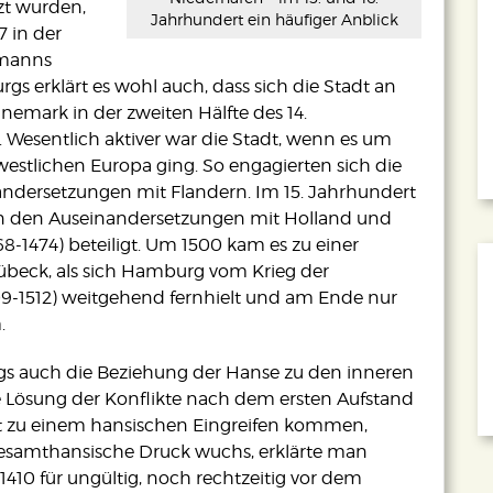
zt wurden,
Jahrhundert ein häufiger Anblick
7 in der
fmanns
s erklärt es wohl auch, dass sich die Stadt an
emark in der zweiten Hälfte des 14.
e. Wesentlich aktiver war die Stadt, wenn es um
tlichen Europa ging. So engagierten sich die
ndersetzungen mit Flandern. Im 15. Jahrhundert
n den Auseinandersetzungen mit Holland und
68-1474) beteiligt. Um 1500 kam es zu einer
übeck, als sich Hamburg vom Krieg der
-1512) weitgehend fernhielt und am Ende nur
.
gs auch die Beziehung der Hanse zu den inneren
e Lösung der Konflikte nach dem ersten Aufstand
rst zu einem hansischen Eingreifen kommen,
r gesamthansische Druck wuchs, erklärte man
1410 für ungültig, noch rechtzeitig vor dem