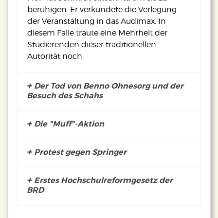
beruhigen. Er verkündete die Verlegung
der Veranstaltung in das Audimax. In
diesem Falle traute eine Mehrheit der
Studierenden dieser traditionellen
Autorität noch.
Der Tod von Benno Ohnesorg und der
Besuch des Schahs
Die "Muff"-Aktion
Protest gegen Springer
Erstes Hochschulreformgesetz der
Im Frühjahr 1968 erreichte die
BRD
Studentenbewegung einen weiteren
Höhepunkt, als der rechtsextreme Josef
Bachmann am Gründonnerstag, dem 11.