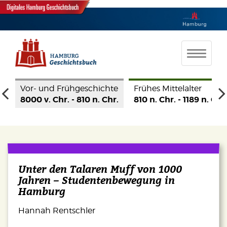
te
Frühes Mittelalter
Hohes Mittelalter
Spät
r.
810 n. Chr. - 1189 n. Chr.
1190 - 1350
1350
Unter den Talaren Muff von 1000
Jahren – Studentenbewegung in
Hamburg
Hannah Rentschler