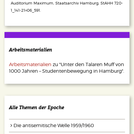
wurde, die Krawalle anlässlich des
Auditorium Maximum, Staatsarchiv Hamburg, StAHH 720-
Schahbesuchs bewusst provoziert zu
1_141-21=06_591.
haben.
Die Fronten zwischen Studierenden und
Universitätsleitung verhärteten sich in der
Folgezeit, als sich Diskussionen über ein
Arbeitsmaterialien
neues Hochschulgesetz ohne erkennbare
Fortschritte hinauszögerten. Während
Studierendenvertreter_innen lange Zeit
Arbeitsmaterialien
zu "Unter den Talaren Muff von
1000 Jahren – Studentenbewegung in Hamburg".
versucht hatten, Reformen durch aktive
Zusammenarbeit in Gremien zu erreichen,
sahen sie sich aufgrund fehlender
Kompromissbereitschaft gezwungen, die
bisherige Strategie zu ändern und
Alle Themen der Epoche
stattdessen durch öffentliche
Provokationen Druck auszuüben.
Die antisemitische Welle 1959/1960