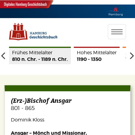
te
Frühes Mittelalter
Hohes Mittelalter
Spät
r.
810 n. Chr. - 1189 n. Chr.
1190 - 1350
1350
(Erz-)Bischof Ansgar
801 - 865
Dominik Kloss
Ansgar – Mönch und Missionar,