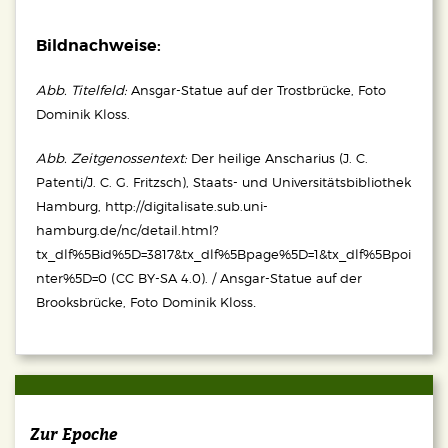
Bildnachweise:
Abb. Titelfeld:
Ansgar-Statue auf der Trostbrücke, Foto
Dominik Kloss.
Abb. Zeitgenossentext:
Der heilige Anscharius (J. C.
Patenti/J. C. G. Fritzsch), Staats- und Universitätsbibliothek
Hamburg, http://digitalisate.sub.uni-
hamburg.de/nc/detail.html?
tx_dlf%5Bid%5D=3817&tx_dlf%5Bpage%5D=1&tx_dlf%5Bpoi
nter%5D=0 (CC BY-SA 4.0). / Ansgar-Statue auf der
.
Brooksbrücke, Foto Dominik Kloss
Zur Epoche