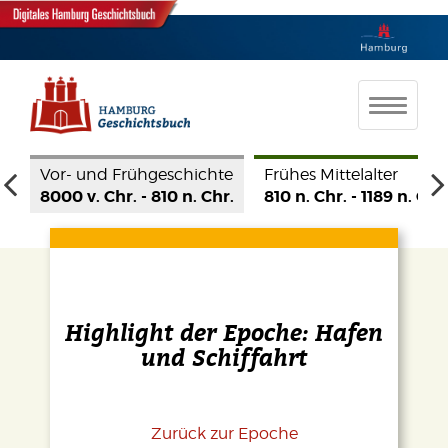
 und Frühgeschichte
Frühes Mittelalter
Hohes 
v. Chr. - 810 n. Chr.
810 n. Chr. - 1189 n. Chr.
1190 -
Highlight der Epoche: Hafen
und Schiffahrt
Zurück zur Epoche